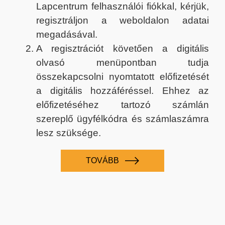
Lapcentrum felhasználói fiókkal, kérjük,
regisztráljon a weboldalon adatai
megadásával.
A regisztrációt követően a digitális
olvasó menüpontban tudja
összekapcsolni nyomtatott előfizetését
a digitális hozzáféréssel. Ehhez az
előfizetéséhez tartozó számlán
szereplő ügyfélkódra és számlaszámra
lesz szüksége.
TOVÁBB