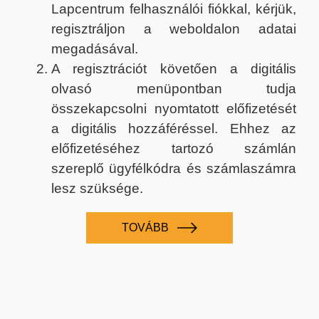
Lapcentrum felhasználói fiókkal, kérjük,
regisztráljon a weboldalon adatai
megadásával.
A regisztrációt követően a digitális
olvasó menüpontban tudja
összekapcsolni nyomtatott előfizetését
a digitális hozzáféréssel. Ehhez az
előfizetéséhez tartozó számlán
szereplő ügyfélkódra és számlaszámra
lesz szüksége.
TOVÁBB