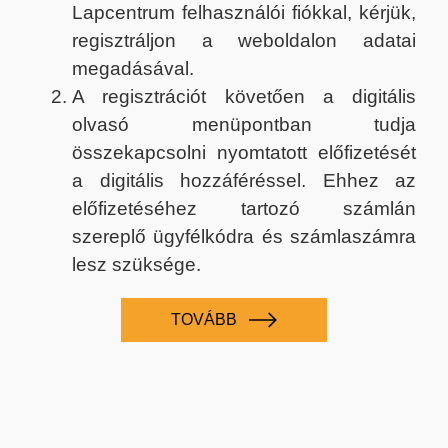
Lapcentrum felhasználói fiókkal, kérjük,
regisztráljon a weboldalon adatai
megadásával.
A regisztrációt követően a digitális
olvasó menüpontban tudja
összekapcsolni nyomtatott előfizetését
a digitális hozzáféréssel. Ehhez az
előfizetéséhez tartozó számlán
szereplő ügyfélkódra és számlaszámra
lesz szüksége.
TOVÁBB