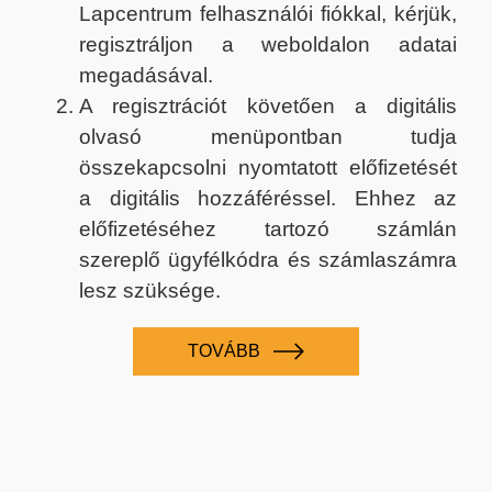
Lapcentrum felhasználói fiókkal, kérjük,
regisztráljon a weboldalon adatai
megadásával.
A regisztrációt követően a digitális
olvasó menüpontban tudja
összekapcsolni nyomtatott előfizetését
a digitális hozzáféréssel. Ehhez az
előfizetéséhez tartozó számlán
szereplő ügyfélkódra és számlaszámra
lesz szüksége.
TOVÁBB