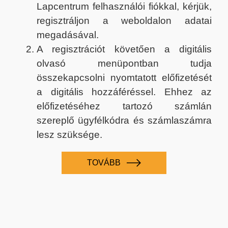
Lapcentrum felhasználói fiókkal, kérjük,
regisztráljon a weboldalon adatai
megadásával.
A regisztrációt követően a digitális
olvasó menüpontban tudja
összekapcsolni nyomtatott előfizetését
a digitális hozzáféréssel. Ehhez az
előfizetéséhez tartozó számlán
szereplő ügyfélkódra és számlaszámra
lesz szüksége.
TOVÁBB