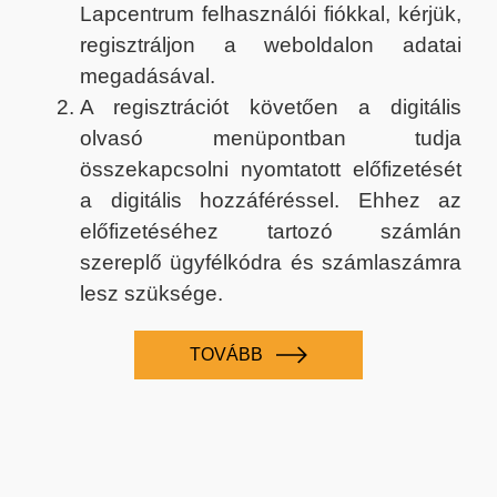
Lapcentrum felhasználói fiókkal, kérjük,
regisztráljon a weboldalon adatai
megadásával.
A regisztrációt követően a digitális
olvasó menüpontban tudja
összekapcsolni nyomtatott előfizetését
a digitális hozzáféréssel. Ehhez az
előfizetéséhez tartozó számlán
szereplő ügyfélkódra és számlaszámra
lesz szüksége.
TOVÁBB