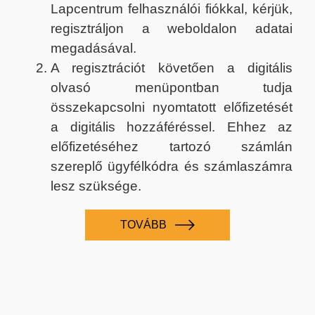
Lapcentrum felhasználói fiókkal, kérjük,
regisztráljon a weboldalon adatai
megadásával.
A regisztrációt követően a digitális
olvasó menüpontban tudja
összekapcsolni nyomtatott előfizetését
a digitális hozzáféréssel. Ehhez az
előfizetéséhez tartozó számlán
szereplő ügyfélkódra és számlaszámra
lesz szüksége.
TOVÁBB