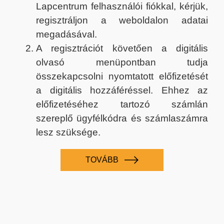
Lapcentrum felhasználói fiókkal, kérjük,
regisztráljon a weboldalon adatai
megadásával.
A regisztrációt követően a digitális
olvasó menüpontban tudja
összekapcsolni nyomtatott előfizetését
a digitális hozzáféréssel. Ehhez az
előfizetéséhez tartozó számlán
szereplő ügyfélkódra és számlaszámra
lesz szüksége.
TOVÁBB