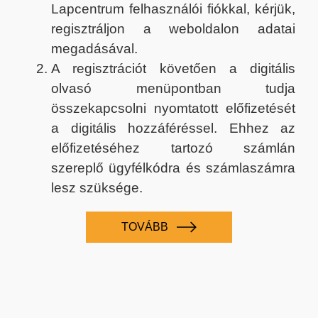
Lapcentrum felhasználói fiókkal, kérjük,
regisztráljon a weboldalon adatai
megadásával.
A regisztrációt követően a digitális
olvasó menüpontban tudja
összekapcsolni nyomtatott előfizetését
a digitális hozzáféréssel. Ehhez az
előfizetéséhez tartozó számlán
szereplő ügyfélkódra és számlaszámra
lesz szüksége.
TOVÁBB