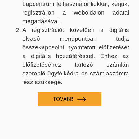
Lapcentrum felhasználói fiókkal, kérjük,
regisztráljon a weboldalon adatai
megadásával.
A regisztrációt követően a digitális
olvasó menüpontban tudja
összekapcsolni nyomtatott előfizetését
a digitális hozzáféréssel. Ehhez az
előfizetéséhez tartozó számlán
szereplő ügyfélkódra és számlaszámra
lesz szüksége.
TOVÁBB