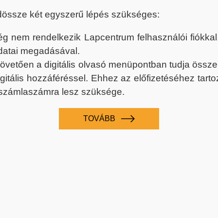
dössze két egyszerű lépés szükséges:
nem rendelkezik Lapcentrum felhasználói fiókkal, k
datai megadásával.
 követően a digitális olvasó menüpontban tudja össz
digitális hozzáféréssel. Ehhez az előfizetéséhez tar
 számlaszámra lesz szüksége.
TOVÁBB