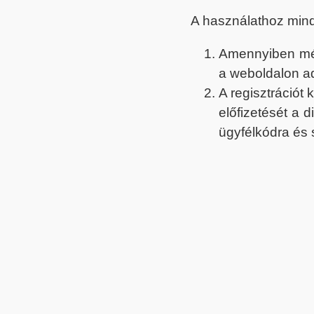
A használathoz min
Amennyiben még 
a weboldalon a
A regisztrációt
előfizetését a 
ügyfélkódra és