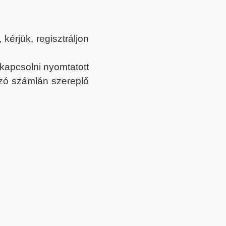
érjük, regisztráljon
ekapcsolni nyomtatott
tozó számlán szereplő