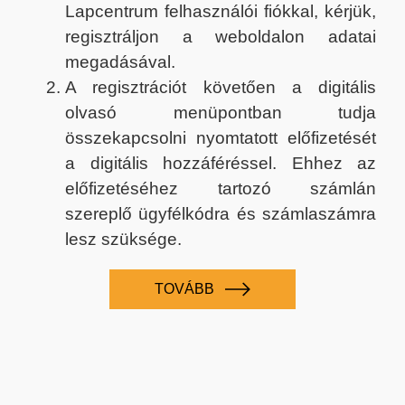
Lapcentrum felhasználói fiókkal, kérjük,
regisztráljon a weboldalon adatai
megadásával.
A regisztrációt követően a digitális
olvasó menüpontban tudja
összekapcsolni nyomtatott előfizetését
a digitális hozzáféréssel. Ehhez az
előfizetéséhez tartozó számlán
szereplő ügyfélkódra és számlaszámra
lesz szüksége.
TOVÁBB