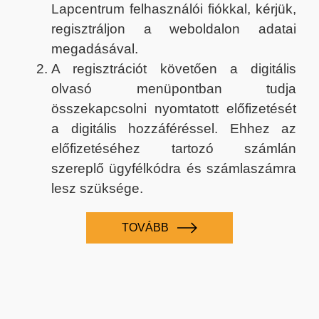
Lapcentrum felhasználói fiókkal, kérjük,
regisztráljon a weboldalon adatai
megadásával.
A regisztrációt követően a digitális
olvasó menüpontban tudja
összekapcsolni nyomtatott előfizetését
a digitális hozzáféréssel. Ehhez az
előfizetéséhez tartozó számlán
szereplő ügyfélkódra és számlaszámra
lesz szüksége.
TOVÁBB